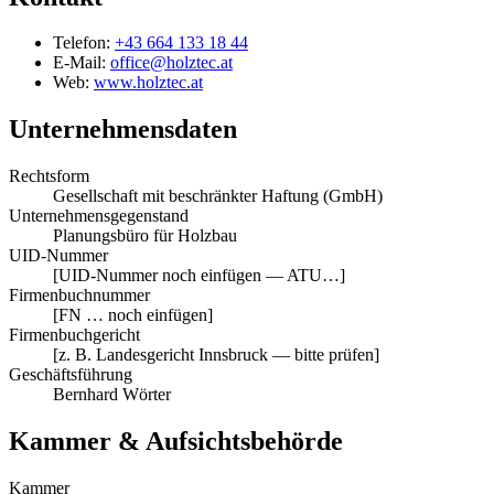
Telefon:
+43 664 133 18 44
E-Mail:
office@holztec.at
Web:
www.holztec.at
Unternehmensdaten
Rechtsform
Gesellschaft mit beschränkter Haftung (GmbH)
Unternehmens­gegenstand
Planungsbüro für Holzbau
UID-Nummer
[UID-Nummer noch einfügen — ATU…]
Firmenbuch­nummer
[FN … noch einfügen]
Firmenbuch­gericht
[z. B. Landesgericht Innsbruck — bitte prüfen]
Geschäfts­führung
Bernhard Wörter
Kammer & Aufsichtsbehörde
Kammer